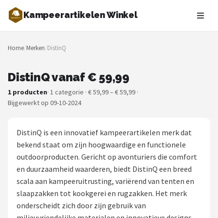
Kampeerartikelen Winkel
Zoeken
Home
/
Merken
/
DistinQ
NAVIGATIE
Shop
DistinQ vanaf € 59,99
1 producten
· 1 categorie · € 59,99 – € 59,99 ·
Merken
Bijgewerkt op 09-10-2024
Blog
DistinQ is een innovatief kampeerartikelen merk dat
Tenten
bekend staat om zijn hoogwaardige en functionele
outdoorproducten. Gericht op avonturiers die comfort
Slaapzakken
en duurzaamheid waarderen, biedt DistinQ een breed
scala aan kampeeruitrusting, variërend van tenten en
Slaapmatten
slaapzakken tot kookgerei en rugzakken. Het merk
onderscheidt zich door zijn gebruik van
Koelboxen
milieuvriendelijke materialen en innovatieve designs