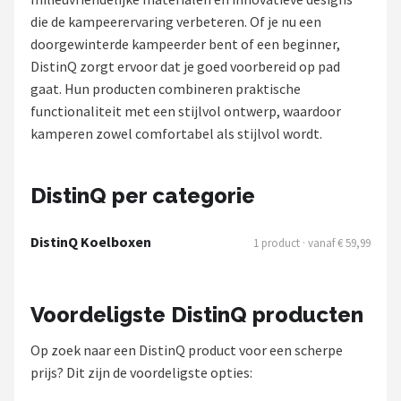
die de kampeerervaring verbeteren. Of je nu een
Shop
doorgewinterde kampeerder bent of een beginner,
DistinQ zorgt ervoor dat je goed voorbereid op pad
POPULAIRE MERKEN
gaat. Hun producten combineren praktische
Intex
functionaliteit met een stijlvol ontwerp, waardoor
kamperen zowel comfortabel als stijlvol wordt.
KOEL
Eurotrail
DistinQ per categorie
Camp
DistinQ Koelboxen
1 product · vanaf € 59,99
LifeGoods
Voordeligste DistinQ producten
Bo-Camp
Op zoek naar een DistinQ product voor een scherpe
NOMAD
prijs? Dit zijn de voordeligste opties: