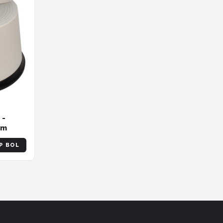
 -
cm
P BOL