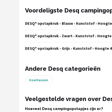
Voordeligste Desq campingo
Shop
POPULAIRE MERKEN
DESQ® opstapkruk - Blauw - Kunststof - Hoogte
Intex
DESQ® opstapkruk - Zwart - Kunststof - Hoogte
KOEL
DESQ® opstapkruk - Grijs - Kunststof - Hoogte 
Eurotrail
Camp
Andere Desq categorieën
LifeGoods
Koeltassen
Bo-Camp
Veelgestelde vragen over De
NOMAD
Hoeveel Desq campingopstapjes zijn er?