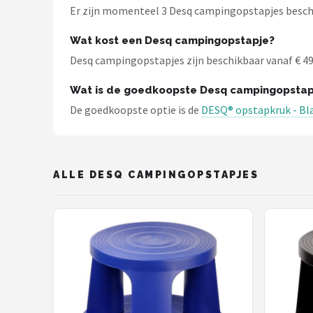
Gimeg
Er zijn momenteel 3 Desq campingopstapjes beschi
Campingaz
Wat kost een Desq campingopstapje?
Desq campingopstapjes zijn beschikbaar vanaf € 49,9
Quechua
Wat is de goedkoopste Desq campingopstap
Alle merken →
De goedkoopste optie is de
DESQ® opstapkruk - Bla
ALLE DESQ CAMPINGOPSTAPJES