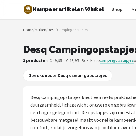
Kampeerartikelen Winkel
Shop
M
Zoeken
Home
/
Merken
/
Desq
/
Campingopstapjes
NAVIGATIE
Shop
Desq Campingopstapjes
Merken
campingopstapjes
3 producten
· € 49,95 – € 49,95 · Bekijk alle
o
Blog
Goedkoopste Desq campingopstapjes
Tenten
Desq Campingopstapjes biedt een reeks praktische 
Slaapzakken
duurzaamheid, lichtgewicht ontwerp en gebruiksvrie
een hoger gelegen tent. De opstapjes zijn meestal
Slaapmatten
betrouwbare metgezel maakt voor elke kampeerder. 
comfort, zodat je zorgeloos van je outdoor-avontu
Koelboxen