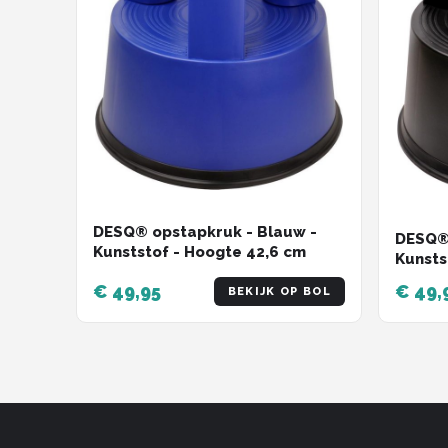
DESQ® opstapkruk - Blauw -
DESQ® 
Kunststof - Hoogte 42,6 cm
Kunsts
€ 49,95
€ 49,
BEKIJK OP BOL