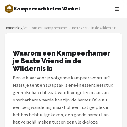
Kampeerartikelen Winkel
Zoeken
Home
/
Blog
/
Waarom een Kampeerhamer je Beste Vriend in de Wildernis Is
NAVIGATIE
Shop
Waarom een Kampeerhamer
Merken
je Beste Vriend in de
Wildernis Is
Blog
Ben je klaar voor je volgende kampeeravontuur?
Tenten
Naast je tent en slaapzak is er één essentieel stuk
gereedschap dat vaak wordt vergeten maar van
Slaapzakken
onschatbare waarde kan zijn: de hamer. Of je nu
een bergwandeling maakt of een rustige plek in
Slaapmatten
het bos hebt uitgekozen, een goede hamer kan
het verschil maken tussen een vlekkeloze
Koelboxen