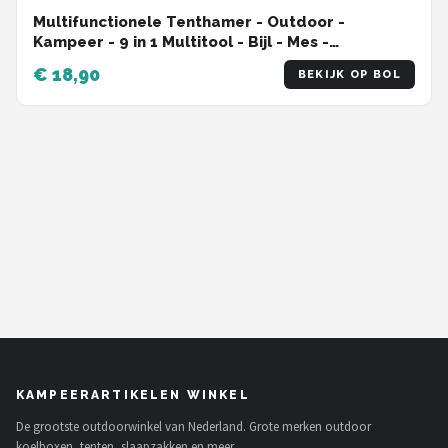
Multifunctionele Tenthamer - Outdoor -
Kampeer - 9 in 1 Multitool - Bijl - Mes -
Schroevendraaier - Campingaccessoires
€ 18,90
BEKIJK OP BOL
KAMPEERARTIKELEN WINKEL
De grootste outdoorwinkel van Nederland. Grote merken outdoor
koelboxen, tenten, slaapzakken en meer.