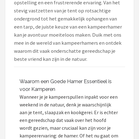
opstelling en een frustrerende ervaring. Van het
stevig vastzetten van je tent op rotsachtige
Shop
ondergrond tot het gemakkelijk ophangen van
POPULAIRE MERKEN
een tarp, de juiste keuze van een kampeerhamer
kan je avontuur moeiteloos maken. Duik met ons
Intex
mee in de wereld van kampeerhamers en ontdek
KOEL
waarom dit vaak onderschatte gereedschap je
beste vriend kan zijn in de natuur.
Eurotrail
Camp
Waarom een Goede Hamer Essentieel is
voor Kamperen
LifeGoods
Wanneer je je kampeerspullen inpakt voor een
weekend in de natuur, denk je waarschijnlijk
Bo-Camp
aan je tent, slaapzak en kookgerei. Er is echter
een gereedschap dat vaak over het hoofd
NOMAD
wordt gezien, maar cruciaal kan zijn voor je
kampeerervaring: de hamer. Of het nu gaat om