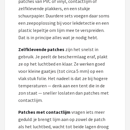
patches van PVC of vinyl, contactlijm of
Gimeg
zelfklevende plakkers, en een stukje
schuurpapier. Duurdere sets voegen daar soms
Campingaz
een zeepoplossing bij voor lekdetectie en een
plastic lepeltje om lijm mee te verspreiden.
Benson
Dat is in principe alles wat je nodig hebt.
Alle merken →
Zelfklevende patches
zijn het snelst in
gebruik. Je peelt de beschermlaag eraf, plakt
ze op het luchtbed en klaar. Ze werken goed
voor kleine gaatjes (tot circa 5 mm) op een
vlak stuk folie. Het nadeel is dat ze bij hogere
temperaturen — denk aan een tent die in de
zon staat — sneller loslaten dan patches met
contactlijm.
Patches met contactlijm
vragen iets meer
geduld: je brengt lijm aan op zowel de patch
als het luchtbed, wacht tot beide lagen droog