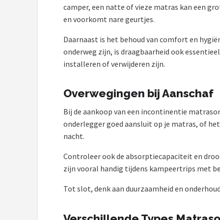
Gimeg
camper, een natte of vieze matras kan een gro
en voorkomt nare geurtjes.
Campingaz
Daarnaast is het behoud van comfort en hygiën
onderweg zijn, is draagbaarheid ook essentiee
Quechua
installeren of verwijderen zijn.
Alle merken →
Overwegingen bij Aanschaf
Bij de aankoop van een incontinentie matrason
onderlegger goed aansluit op je matras, of he
nacht.
Controleer ook de absorptiecapaciteit en droo
zijn vooral handig tijdens kampeertrips met be
Tot slot, denk aan duurzaamheid en onderhoud.
Verschillende Types Matras