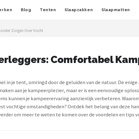
erken
Blog
Tenten
Slaapzakken
Slaapmatten
Zonder Zorgen Over Vocht
derleggers: Comfortabel Ka
emel in je tent, omringd door de geluiden van de natuur. De enig
e maken aan je kampeerplezier, maar er is een eenvoudige oplos
ems kunnen je kampeerervaring aanzienlijk verbeteren. Waarom 
est vochtige omstandigheden? Ontdek het belang van deze hand
erder om meer te weten te komen over de voordelen en tips vo