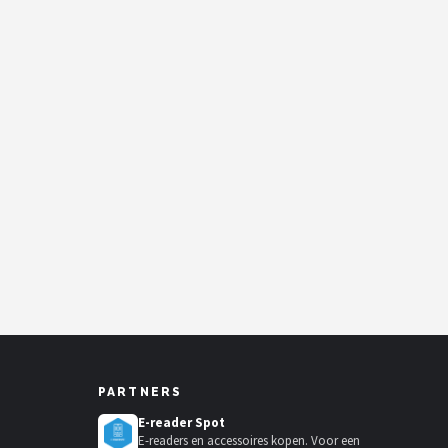
PARTNERS
E-reader Spot
E-readers en accessoires kopen. Voor een