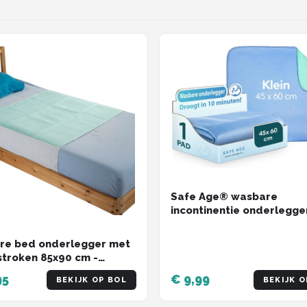
Safe Age® wasbare
incontinentie onderlegge
volwassenen, huisdieren 
kinderen - matrasbesche
re bed onderlegger met
klein
stroken 85x90 cm -
am en milieubewust -
95
€ 9,99
BEKIJK OP BOL
BEKIJK O
inentie bedonderlegger -
sbeschermer