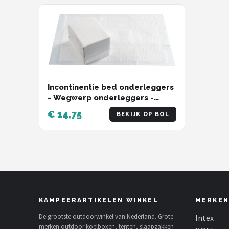
Incontinentie bed onderleggers
- Wegwerp onderleggers -
60x90 cm - 25 stuks -
€ 14,75
BEKIJK OP BOL
Matrasbeschermers - Wit
KAMPEERARTIKELEN WINKEL
MERKEN
De grootste outdoorwinkel van Nederland. Grote
Intex
merken outdoor koelboxen, tenten, slaapzakken