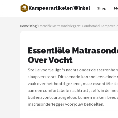
Kampeerartikelen Winkel
Shop
M
Zoeken
Home
/
Blog
/
Essentiële Matrasonderleggers: Comfortabel Kamperen 
NAVIGATIE
Shop
Essentiële Matrason
Merken
Over Vocht
Blog
Stel je voor: je ligt 's nachts onder de sterrenh
Tenten
slaap verstoort. Dit scenario kan snel een eind
vaak over het hoofd geziene, maar essentiële it
Slaapzakken
aan een comfortabele nachtrust, zelfs in de me
buitenavontuur zorgeloos kunnen maken. Lees v
Slaapmatten
matrasonderlegger voor jouw behoeften.
Koelboxen