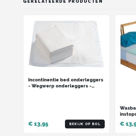
GERELATEERDE PRODUCTEN
Incontinentie bed onderleggers
- Wegwerp onderleggers -
60x60 cm - 25 stuks -
Matrasbeschermers - Wit
Wasba
instop
Duurza
€ 13,95
€ 13,
BEKIJK OP BOL
Incont
Matra