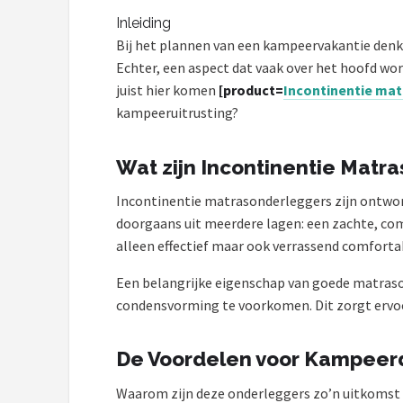
Inleiding
Shop
Bij het plannen van een kampeervakantie denk j
POPULAIRE MERKEN
Echter, een aspect dat vaak over het hoofd word
juist hier komen
[product=
Incontinentie ma
Intex
kampeeruitrusting?
KOEL
Wat zijn Incontinentie Matr
Eurotrail
Incontinentie matrasonderleggers zijn ontwo
doorgaans uit meerdere lagen: een zachte, co
Camp
alleen effectief maar ook verrassend comfortab
LifeGoods
Een belangrijke eigenschap van goede matraso
condensvorming te voorkomen. Dit zorgt ervoor 
Bo-Camp
De Voordelen voor Kampeer
NOMAD
Waarom zijn deze onderleggers zo’n uitkomst v