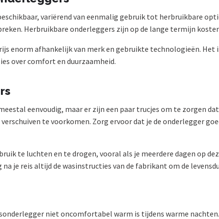
beschikbaar, variërend van eenmalig gebruik tot herbruikbare opt
eken. Herbruikbare onderleggers zijn op de lange termijn kosten
rijs enorm afhankelijk van merk en gebruikte technologieën. Het 
es over comfort en duurzaamheid.
rs
estal eenvoudig, maar er zijn een paar trucjes om te zorgen dat d
m verschuiven te voorkomen. Zorg ervoor dat je de onderlegger go
ruik te luchten en te drogen, vooral als je meerdere dagen op de
na je reis altijd de wasinstructies van de fabrikant om de levensd
sonderlegger niet oncomfortabel warm is tijdens warme nachten