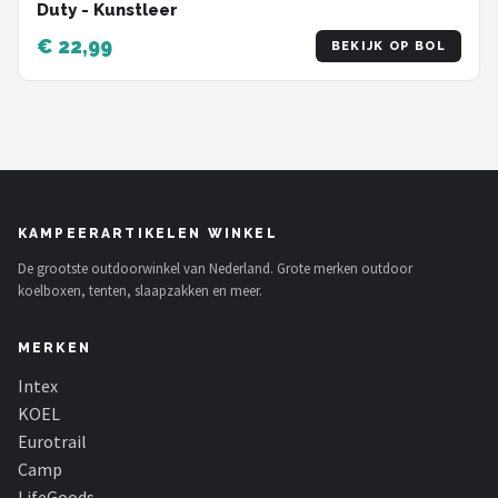
Duty - Kunstleer
€ 22,99
BEKIJK OP BOL
KAMPEERARTIKELEN WINKEL
De grootste outdoorwinkel van Nederland. Grote merken outdoor
koelboxen, tenten, slaapzakken en meer.
MERKEN
Intex
KOEL
Eurotrail
Camp
LifeGoods