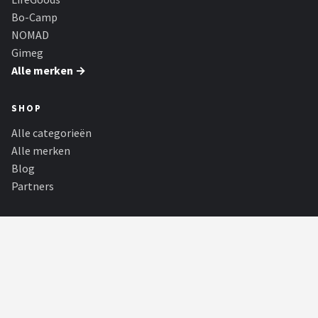
Bo-Camp
NOMAD
Gimeg
Alle merken →
SHOP
Alle categorieën
Alle merken
Blog
Partners
PARTNERS
F1 Webshop
De Grootste F1 Online Shop met een enorm aanbod van 100%
authentieke merchandise van o.a....
180Darts
Alle achtergrond informatie over de dartsport, spelers, toernooien en
statistieken! Met de...