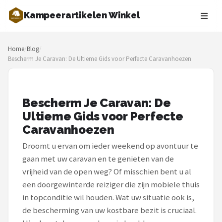
Kampeerartikelen Winkel
Zoeken
Home
/
Blog
/
NAVIGATIE
Bescherm Je Caravan: De Ultieme Gids voor Perfecte Caravanhoezen
Shop
Merken
Bescherm Je Caravan: De
Ultieme Gids voor Perfecte
Blog
Caravanhoezen
Tenten
Droomt u ervan om ieder weekend op avontuur te
gaan met uw caravan en te genieten van de
Slaapzakken
vrijheid van de open weg? Of misschien bent u al
een doorgewinterde reiziger die zijn mobiele thuis
Slaapmatten
in topconditie wil houden. Wat uw situatie ook is,
de bescherming van uw kostbare bezit is cruciaal.
Koelboxen