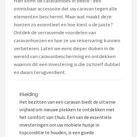
Hier komt de caravanhoes in beeld - een
onmisbaar accessoire dat uw caravan tegen alle
Shop
elementen beschermt. Maar wat maakt deze
POPULAIRE MERKEN
hoezen zo essentieel en hoe kiest u de juiste?
Ontdek de verrassende voordelen van
Intex
caravanhoezen en hoe ze uw reiservaring kunnen
verbeteren. Laten we eens dieper duiken in de
KOEL
wereld van caravanbescherming en ontdekken
waarom dit een investering is die zichzelf dubbel
Eurotrail
en dwars terugverdient.
Camp
LifeGoods
Inleiding
Het bezitten van een caravan biedt de ultieme
Bo-Camp
vrijheid om nieuwe plekken te ontdekken met
het comfort van thuis. Een van de essentiële
NOMAD
investeringen om uw mobiele huisje in
topconditie te houden, is een goede