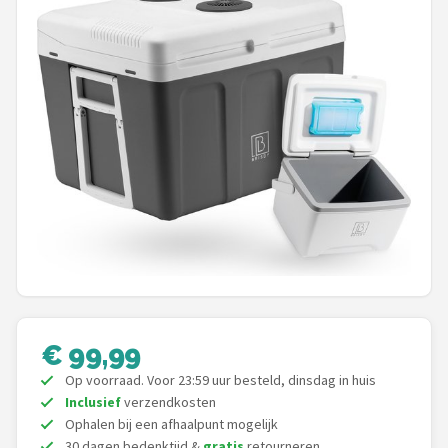
Shop
POPULAIRE MERKEN
Intex
KOEL
Eurotrail
Camp
LifeGoods
€ 99,99
Bo-Camp
Op voorraad. Voor 23:59 uur besteld, dinsdag in huis
Inclusief
verzendkosten
NOMAD
Ophalen bij een afhaalpunt mogelijk
30 dagen bedenktijd &
gratis
retourneren