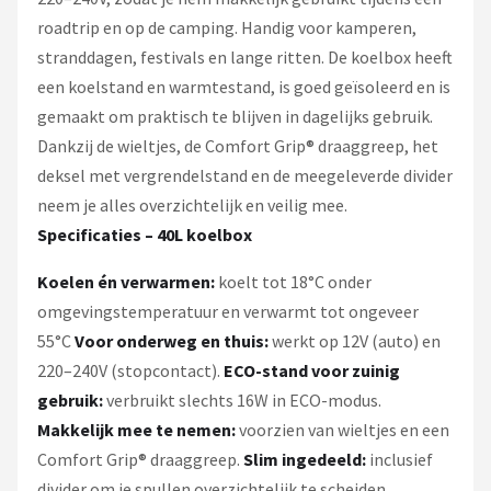
roadtrip en op de camping. Handig voor kamperen,
stranddagen, festivals en lange ritten. De koelbox heeft
een koelstand en warmtestand, is goed geïsoleerd en is
gemaakt om praktisch te blijven in dagelijks gebruik.
Dankzij de wieltjes, de Comfort Grip® draaggreep, het
deksel met vergrendelstand en de meegeleverde divider
neem je alles overzichtelijk en veilig mee.
Specificaties – 40L koelbox
Koelen én verwarmen:
koelt tot 18°C onder
omgevingstemperatuur en verwarmt tot ongeveer
55°C
Voor onderweg en thuis:
werkt op 12V (auto) en
220–240V (stopcontact).
ECO-stand voor zuinig
gebruik:
verbruikt slechts 16W in ECO-modus.
Makkelijk mee te nemen:
voorzien van wieltjes en een
Comfort Grip® draaggreep.
Slim ingedeeld:
inclusief
divider om je spullen overzichtelijk te scheiden.