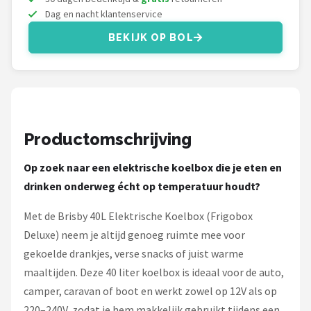
Campingaz
Dag en nacht klantenservice
Gimeg
BEKIJK OP BOL
Quechua
Alle merken →
Productomschrijving
Op zoek naar een elektrische koelbox die je eten en
drinken onderweg écht op temperatuur houdt?
Met de Brisby 40L Elektrische Koelbox (Frigobox
Deluxe) neem je altijd genoeg ruimte mee voor
gekoelde drankjes, verse snacks of juist warme
maaltijden. Deze 40 liter koelbox is ideaal voor de auto,
camper, caravan of boot en werkt zowel op 12V als op
220–240V, zodat je hem makkelijk gebruikt tijdens een