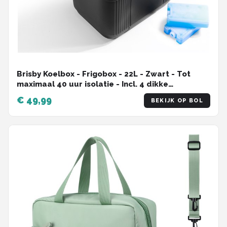
Brisby Koelbox - Frigobox - 22L - Zwart - Tot
maximaal 40 uur isolatie - Incl. 4 dikke
koelelementen van 450ml - Temperatuur veilige
€ 49,99
BEKIJK OP BOL
sluiting - Nieuw ontwerp met koelelementen
vergrendeld in deksel