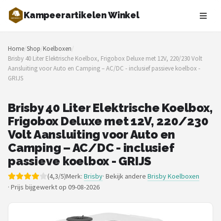
Kampeerartikelen Winkel
Zoeken
Home
/
Shop
/
Koelboxen
/
NAVIGATIE
Brisby 40 Liter Elektrische Koelbox, Frigobox Deluxe met 12V, 220/230 Volt
Aansluiting voor Auto en Camping – AC/DC - inclusief passieve koelbox -
Shop
GRIJS
Merken
Brisby 40 Liter Elektrische Koelbox,
Frigobox Deluxe met 12V, 220/230
Blog
Volt Aansluiting voor Auto en
Tenten
Camping – AC/DC - inclusief
passieve koelbox - GRIJS
Slaapzakken
(4,3/5)
Merk:
Brisby
· Bekijk andere
Brisby Koelboxen
·
Prijs bijgewerkt op 09-08-2026
Slaapmatten
Koelboxen