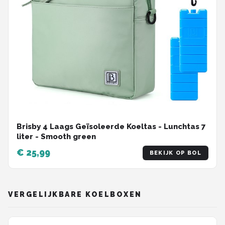
Brisby 4 Laags Geïsoleerde Koeltas - Lunchtas 7
liter - Smooth green
€ 25,99
BEKIJK OP BOL
VERGELIJKBARE KOELBOXEN