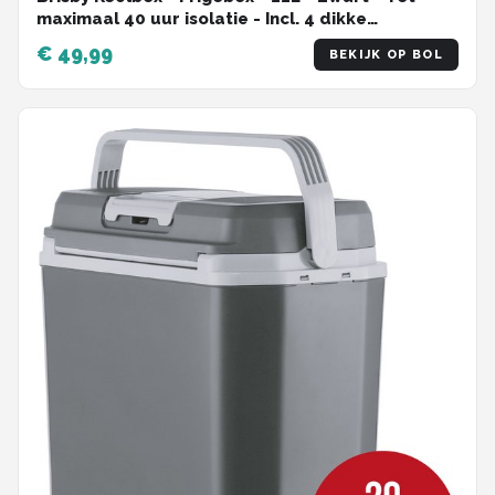
maximaal 40 uur isolatie - Incl. 4 dikke
koelelementen van 450ml - Temperatuur veilige
€ 49,99
BEKIJK OP BOL
sluiting - Nieuw ontwerp met koelelementen
vergrendeld in deksel