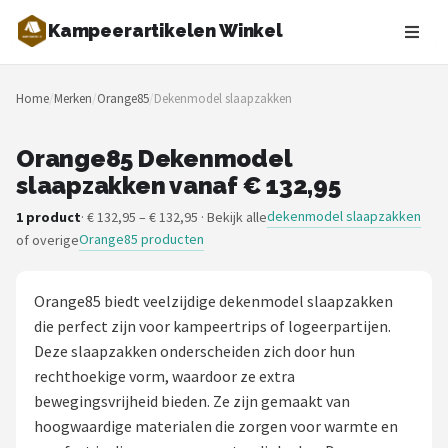
Kampeerartikelen Winkel
Zoeken
Home
/
Merken
/
Orange85
/
Dekenmodel slaapzakken
NAVIGATIE
Shop
Orange85 Dekenmodel
slaapzakken vanaf € 132,95
Merken
dekenmodel slaapzakken
1 product
· € 132,95 – € 132,95 · Bekijk alle
Orange85 producten
of overige
Blog
Tenten
Orange85 biedt veelzijdige dekenmodel slaapzakken
die perfect zijn voor kampeertrips of logeerpartijen.
Slaapzakken
Deze slaapzakken onderscheiden zich door hun
rechthoekige vorm, waardoor ze extra
Slaapmatten
bewegingsvrijheid bieden. Ze zijn gemaakt van
hoogwaardige materialen die zorgen voor warmte en
Koelboxen