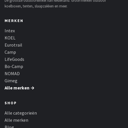
De grootste outdoorwinkel van Nederland. Grote merken outdoor
koelboxen, tenten, slaapzakken en meer.
MERKEN
Intex
KOEL
Eurotrail
Camp
LifeGoods
Bo-Camp
NOMAD
Gimeg
Alle merken →
SHOP
Alle categorieën
Alle merken
Blog