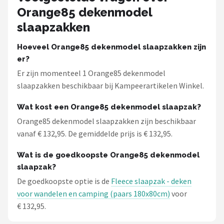
Gimeg
Orange85 dekenmodel
slaapzakken
Campingaz
Hoeveel Orange85 dekenmodel slaapzakken zijn
Quechua
er?
Er zijn momenteel 1 Orange85 dekenmodel
Alle merken →
slaapzakken beschikbaar bij Kampeerartikelen Winkel.
Wat kost een Orange85 dekenmodel slaapzak?
Orange85 dekenmodel slaapzakken zijn beschikbaar
vanaf € 132,95. De gemiddelde prijs is € 132,95.
Wat is de goedkoopste Orange85 dekenmodel
slaapzak?
De goedkoopste optie is de
Fleece slaapzak - deken
voor wandelen en camping (paars 180x80cm)
voor
€ 132,95.