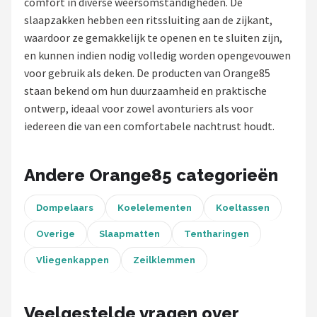
comfort in diverse weersomstandigheden. De
slaapzakken hebben een ritssluiting aan de zijkant,
Shop
waardoor ze gemakkelijk te openen en te sluiten zijn,
POPULAIRE MERKEN
en kunnen indien nodig volledig worden opengevouwen
voor gebruik als deken. De producten van Orange85
Intex
staan bekend om hun duurzaamheid en praktische
ontwerp, ideaal voor zowel avonturiers als voor
KOEL
iedereen die van een comfortabele nachtrust houdt.
Eurotrail
Andere Orange85 categorieën
Camp
Dompelaars
Koelelementen
Koeltassen
LifeGoods
Overige
Slaapmatten
Tentharingen
Bo-Camp
Vliegenkappen
Zeilklemmen
NOMAD
Veelgestelde vragen over